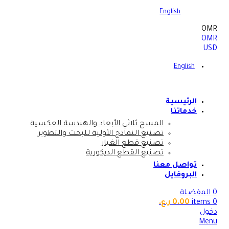
English
OMR
OMR
USD
English
الرئيسية
خدماتنا
المسح ثلاثي الأبعاد والهندسة العكسية
تصنيع النماذج الأولية للبحث والتطوير
تصنيع قطع الغيار
تصنيع القطع الديكورية
تواصل معنا
البروفايل
0
المفضلة
0
items
0.00
ر.ع.
دخول
Menu