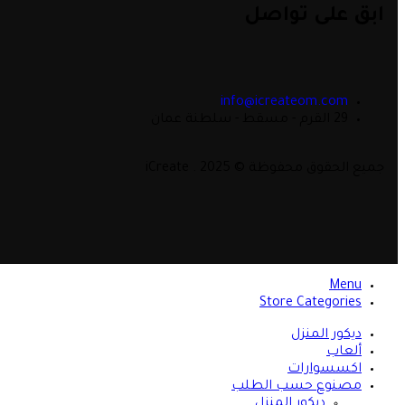
ابق على تواصل
info@icreateom.com
29 القرم - مسقط - سلطنة عمان
جميع الحقوق محفوظة © 2025 . iCreate
Menu
Store Categories
ديكور المنزل
ألعاب
اكسسوارات
مصنوع حسب الطلب
ديكور المنزل