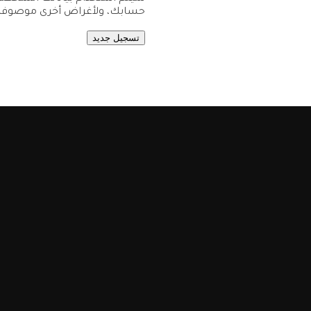
حسابك، ولأغراض أخرى موصوف
تسجيل جديد